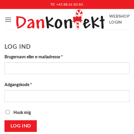
Fortsæt
Tlf. +45 88 61 83 83.
til
WEBSHOP
indhold
LOGIN
LOG IND
Påkrævet
Brugernavn eller e-mailadresse
*
Påkrævet
Adgangskode
*
Husk mig
LOG IND