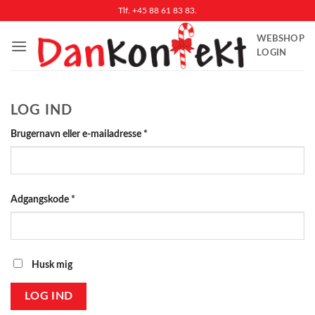
Fortsæt
Tlf. +45 88 61 83 83.
til
WEBSHOP
indhold
LOGIN
LOG IND
Påkrævet
Brugernavn eller e-mailadresse
*
Påkrævet
Adgangskode
*
Husk mig
LOG IND