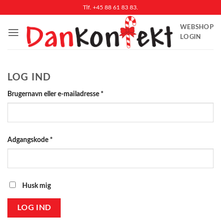
Fortsæt
Tlf. +45 88 61 83 83.
til
WEBSHOP
indhold
LOGIN
LOG IND
Påkrævet
Brugernavn eller e-mailadresse
*
Påkrævet
Adgangskode
*
Husk mig
LOG IND