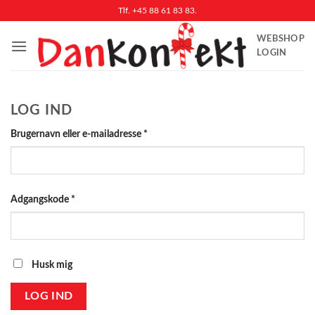
Fortsæt
Tlf. +45 88 61 83 83.
til
WEBSHOP
indhold
LOGIN
LOG IND
Påkrævet
Brugernavn eller e-mailadresse
*
Påkrævet
Adgangskode
*
Husk mig
LOG IND