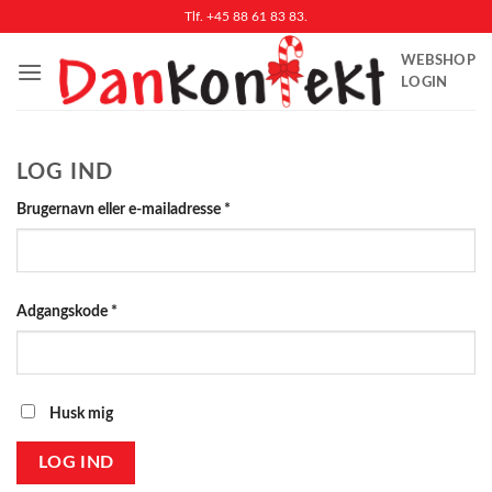
Fortsæt
Tlf. +45 88 61 83 83.
til
WEBSHOP
indhold
LOGIN
LOG IND
Påkrævet
Brugernavn eller e-mailadresse
*
Påkrævet
Adgangskode
*
Husk mig
LOG IND