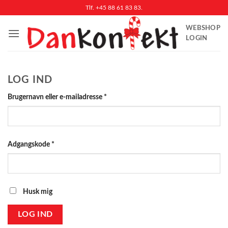
Fortsæt
Tlf. +45 88 61 83 83.
til
WEBSHOP
indhold
LOGIN
LOG IND
Påkrævet
Brugernavn eller e-mailadresse
*
Påkrævet
Adgangskode
*
Husk mig
LOG IND