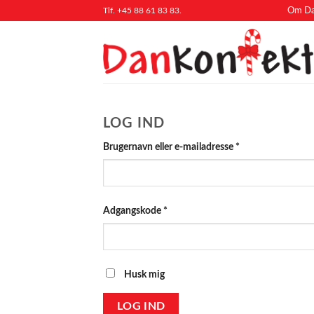
Fortsæt
Tlf. +45 88 61 83 83.
Om Da
til
indhold
LOG IND
Påkrævet
Brugernavn eller e-mailadresse
*
Påkrævet
Adgangskode
*
Husk mig
LOG IND