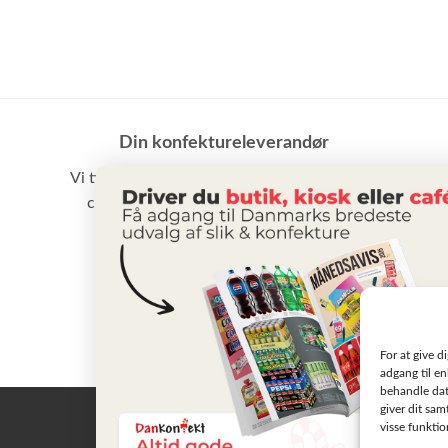
Din konfektureleverandør
Vi tilbyder et stort udvalg af slik, chokolade,
chips samt vand m.m. til små som store
virksomheder
BLIV KUNDE
For at give d
adgang til en
behandle dat
giver dit sam
visse funkti