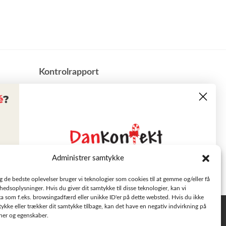
​Kontrolrapport
Administrer samtykke
Læs tilbudsavisen
ig de bedste oplevelser bruger vi teknologier som cookies til at gemme og/eller få
hedsoplysninger. Hvis du giver dit samtykke til disse teknologier, kan vi
a som f.eks. browsingadfærd eller unikke ID'er på dette websted. Hvis du ikke
Se aktuelle tilbud
tykke eller trækker dit samtykke tilbage, kan det have en negativ indvirkning på
Privatlivspolitik
oner og egenskaber.