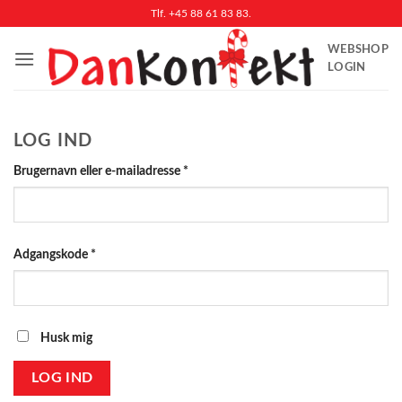
Fortsæt
Tlf. +45 88 61 83 83.
til
WEBSHOP
indhold
LOGIN
LOG IND
Påkrævet
Brugernavn eller e-mailadresse
*
Påkrævet
Adgangskode
*
Husk mig
LOG IND