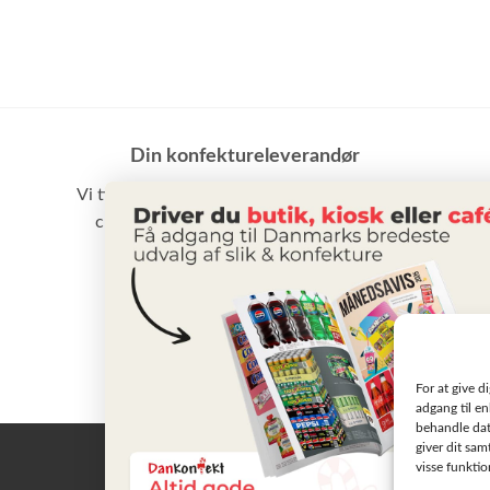
Din konfektureleverandør
Vi tilbyder et stort udvalg af slik, chokolade,
chips samt vand m.m. til små som store
virksomheder
BLIV KUNDE
For at give d
adgang til en
behandle dat
giver dit sam
visse funkti