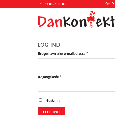
Fortsæt
Tlf. +45 88 61 83 83.
Om Da
til
indhold
LOG IND
Påkrævet
Brugernavn eller e-mailadresse
*
Påkrævet
Adgangskode
*
Husk mig
LOG IND