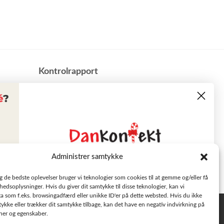
​Kontrolrapport
Administrer samtykke
Læs tilbudsavisen
ig de bedste oplevelser bruger vi teknologier som cookies til at gemme og/eller få
hedsoplysninger. Hvis du giver dit samtykke til disse teknologier, kan vi
a som f.eks. browsingadfærd eller unikke ID'er på dette websted. Hvis du ikke
Se aktuelle tilbud
tykke eller trækker dit samtykke tilbage, kan det have en negativ indvirkning på
Privatlivspolitik
oner og egenskaber.