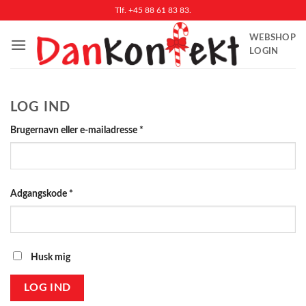
Fortsæt
Tlf. +45 88 61 83 83.
til
WEBSHOP
indhold
LOGIN
LOG IND
Påkrævet
Brugernavn eller e-mailadresse
*
Påkrævet
Adgangskode
*
Husk mig
LOG IND